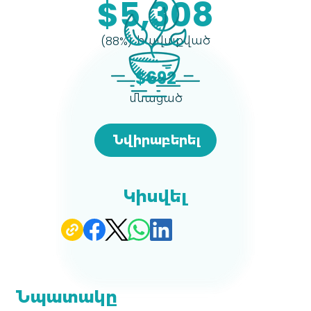
$5,308
հավաքված
(88%)
$692
մնացած
Նվիրաբերել
Կիսվել
Նպատակը