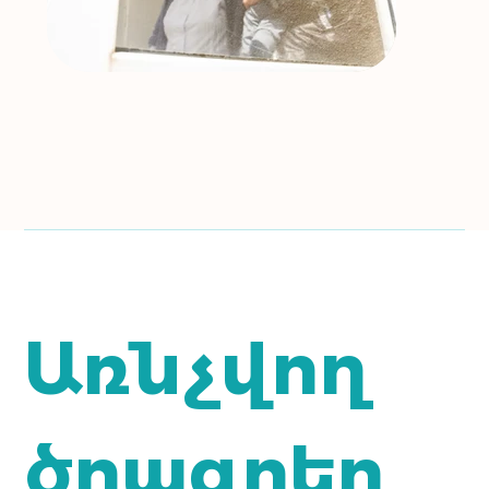
Առնչվող
ծրագրեր