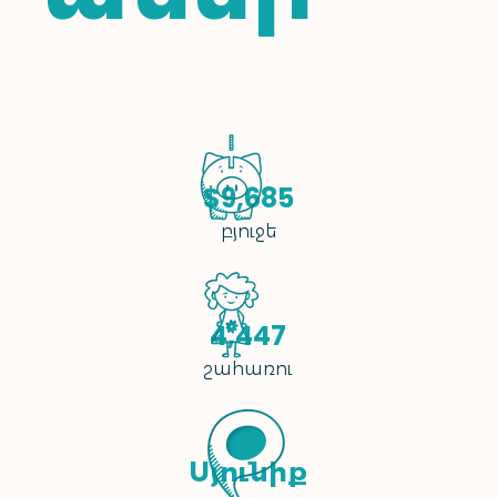
$9,685
բյուջե
4,447
շահառու
Սյունիք