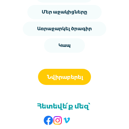
Մեր աջակիցները
Առրաջարկել ծրագիր
Կապ
Նվիրաբերել
Հետեվե՛ք մեզ՝