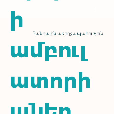
ի
Հանրային առողջապահություն
ամբուլ
ատորի
աներ