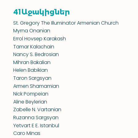
Աջակիցներ
41
St. Gregory The Illuminator Armenian Church
Myrna Onanian
Errol Hovsep Karakash
Tamar Kalachain
Nancy S. Bedrosian
Mihran Bakalian
Helen Babikian
Taron Sargsyan
Armen Shamamian
Nick Pompeian
Aline Beylerian
Zabelle N. Vartanian
Ruzanna Sargsyan
Yetvart E E. Istanbul
Caro Minas