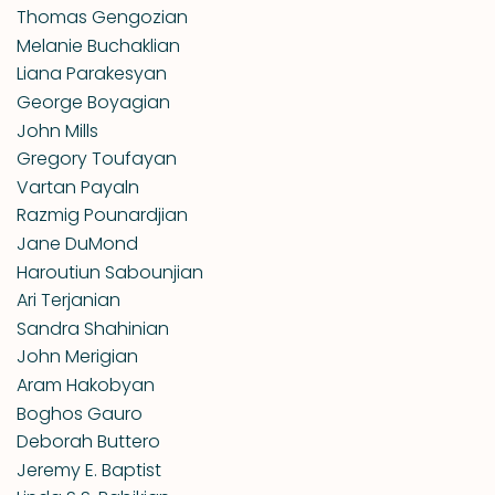
Thomas Gengozian
Melanie Buchaklian
Liana Parakesyan
George Boyagian
John Mills
Gregory Toufayan
Vartan Payaln
Razmig Pounardjian
Jane DuMond
Haroutiun Sabounjian
Ari Terjanian
Sandra Shahinian
John Merigian
Aram Hakobyan
Boghos Gauro
Deborah Buttero
Jeremy E. Baptist