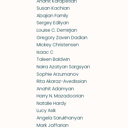
Anahit Karapetian
Susan Kachian
Abajian Family
Sergey Edilyan
Louise C. Demirjian
Gregory Zaven Dadian
Mickey Christensen
Isaac C
Taleen Baldwin
Naira Azatyan Sargsyan
Sophie Arzumanov
Rita Akaraz-Avedissian
Anahit Adamyan
Harry N. Mazadoorian
Natalie Hardy
Lucy Asik
Angela Sarukhanyan
Mark Jaffarian