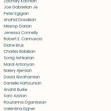
Zachary Kachian
Joe Gabrielian Je
Peter Egigian
Anahid Dossikian
Mesrop Darian
Jenessa Connelly
Robert E. Cannuscio
Diane Brus
Charles Babikian
Sonig Ashkarian
Maral Antonyan
Naiery Ajemian
David Abrahamian
Danielle Hartounian
Anahit Burke
Saro Azizian
Rouzanna Oganissian
Valentina Eigner