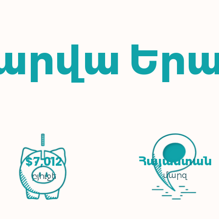
Տարվա Եր
Հայաստան
$7,012
մարզ
բյուջե