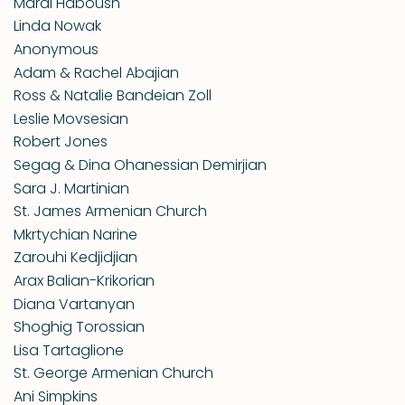
Maral Haboush
Linda Nowak
Anonymous
Adam & Rachel Abajian
Ross & Natalie Bandeian Zoll
Leslie Movsesian
Robert Jones
Segag & Dina Ohanessian Demirjian
Sara J. Martinian
St. James Armenian Church
Mkrtychian Narine
Zarouhi Kedjidjian
Arax Balian-Krikorian
Diana Vartanyan
Shoghig Torossian
Lisa Tartaglione
St. George Armenian Church
Ani Simpkins