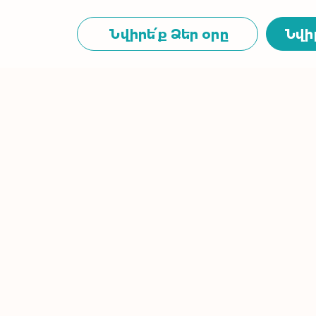
Նվիրե՛ք Ձեր օրը
Նվի