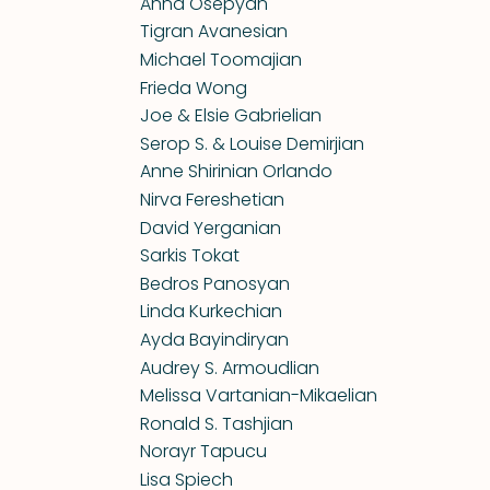
Anna Osepyan
Tigran Avanesian
Michael Toomajian
Frieda Wong
Joe & Elsie Gabrielian
Serop S. & Louise Demirjian
Anne Shirinian Orlando
Nirva Fereshetian
David Yerganian
Sarkis Tokat
Bedros Panosyan
Linda Kurkechian
Ayda Bayindiryan
Audrey S. Armoudlian
Melissa Vartanian-Mikaelian
Ronald S. Tashjian
Norayr Tapucu
Lisa Spiech