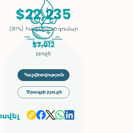
$22,235
հավաքված գումար
(317%)
$7,012
բյուջե
Հաշվետվություն
Ծրագրի բյուջե
իսվել