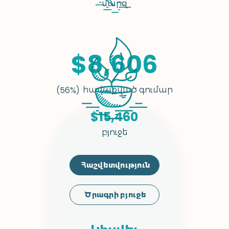
մարզ
$8,606
հավաքված գումար
(56%)
$15,460
բյուջե
Հաշվետվություն
Ծրագրի բյուջե