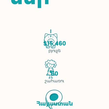
$15,460
բյուջե
60
շահառու
Հայաստան