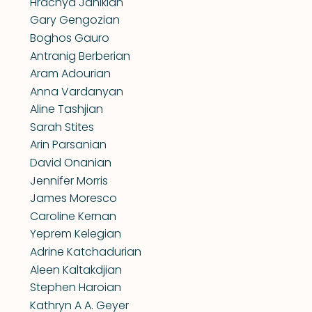
Hrachya Janikian
Gary Gengozian
Boghos Gauro
Antranig Berberian
Aram Adourian
Anna Vardanyan
Aline Tashjian
Sarah Stites
Arin Parsanian
David Onanian
Jennifer Morris
James Moresco
Caroline Kernan
Yeprem Kelegian
Adrine Katchadurian
Aleen Kaltakdjian
Stephen Haroian
Kathryn A A. Geyer