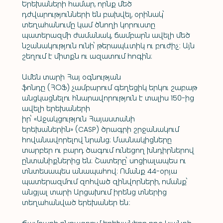
Երեխաների համար, որնք մեծ 
դժվարությունների են բախվել, օրինակ՝ 
տեղահանումը կամ ծնողի կորուստը 
պատերազմի ժամանակ, ճամբարն ավելի մեծ 
նշանակություն ունի՝ թերապևտիկ ու բուժիչ։ Այն 
շեղում է միտքն ու ազատում հոգին:
Ամեն տարի Հայ օգնության 
ֆոնդը (ՀՕՖ) չամբարում գեղեցիկ երկու շաբաթ 
անցկացնելու հնարավորություն է տալիս 150-ից 
ավելի երեխաների 
իր՝ «Աջակցություն Հայաստանի 
երեխաներին» (CASP) ծրագրի շրջանակում 
հովանավորելով նրանց: Մասնակիցները 
տարբեր ու բարդ ծագում ունեցող խնդիրներով 
ընտանիքներից են: Շատերը՝ սոցիալապես ու 
տնտեսապես անապահով: Ոմանք 44-օրյա 
պատերազմում զոհված զինվորների, ոմանք՝ 
անցյալ տարի Արցախում իրենց տներից 
տեղահանված երեխաներ են։