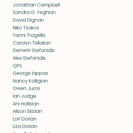
Jonathan Campbell
Sandra G. Yeghian
David Dignan
Niko Tsakos
Yanni Tragellis
Carolyn Tellalian
Demetri Stefanidis
Alex Stefanidis
QPS
George lappas
Nancy Kolligian
Owen Juros
Ian Judge
Ani Hollisian
Alison Ekizian
Lori Dorian
Liza Dorian