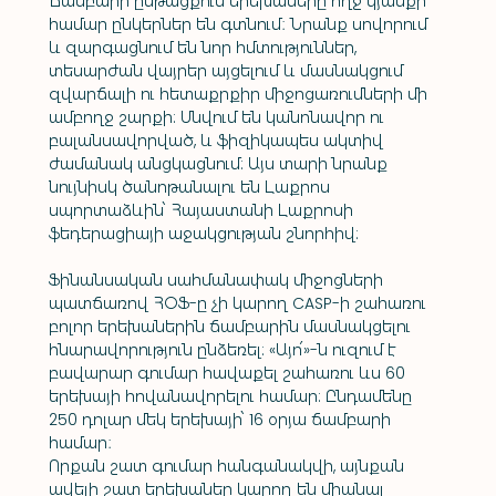
Ճամբարի ընթացքում երեխաները ողջ կյանքի 
համար ընկերներ են գտնում։ Նրանք սովորում 
և զարգացնում են նոր հմտություններ, 
տեսարժան վայրեր այցելում և մասնակցում 
զվարճալի ու հետաքրքիր միջոցառումների մի 
ամբողջ շարքի: Սնվում են կանոնավոր ու 
բալանսավորված, և ֆիզիկապես ակտիվ 
ժամանակ անցկացնում: Այս տարի նրանք 
նույնիսկ ծանոթանալու են Լաքրոս 
սպորտաձևին՝ Հայաստանի Լաքրոսի 
ֆեդերացիայի աջակցության շնորհիվ:
Ֆինանսական սահմանափակ միջոցների 
պատճառով ՀՕՖ-ը չի կարող CASP-ի շահառու 
բոլոր երեխաներին ճամբարին մասնակցելու 
հնարավորություն ընձեռել: «Այո՛»-ն ուզում է 
բավարար գումար հավաքել շահառու ևս 60 
երեխայի հովանավորելու համար: Ընդամենը 
250 դոլար մեկ երեխայի՝ 16 օրյա ճամբարի 
համար։
Որքան շատ գումար հանգանակվի, այնքան 
ավելի շատ երեխաներ կարող են միանալ 