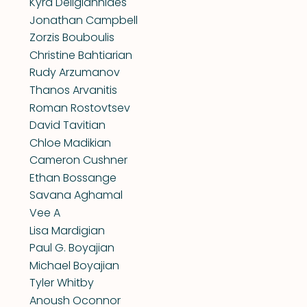
Kyra Deligiannides
Jonathan Campbell
Zorzis Bouboulis
Christine Bahtiarian
Rudy Arzumanov
Thanos Arvanitis
Roman Rostovtsev
David Tavitian
Chloe Madikian
Cameron Cushner
Ethan Bossange
Savana Aghamal
Vee A
Lisa Mardigian
Paul G. Boyajian
Michael Boyajian
Tyler Whitby
Anoush Oconnor