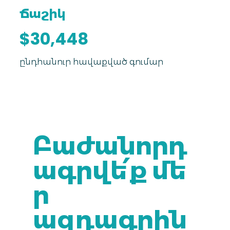
Ճաշիկ
$30,448
ընդհանուր հավաքված գումար
Բաժանորդ
ագրվե՛ք մե
ր
ազդագրին