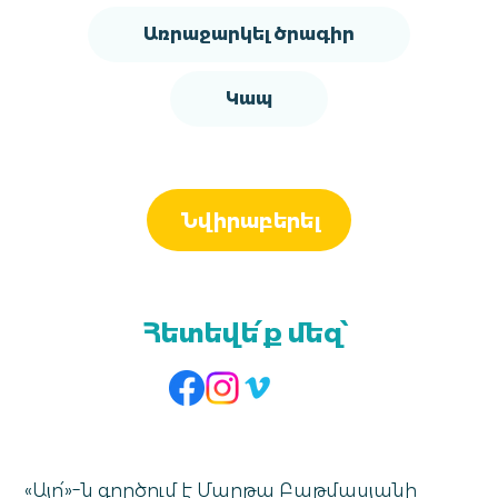
Առրաջարկել ծրագիր
Կապ
Նվիրաբերել
Հետեվե՛ք մեզ՝
«Այո՛»-ն գործում է Մարթա Բաթմասյանի