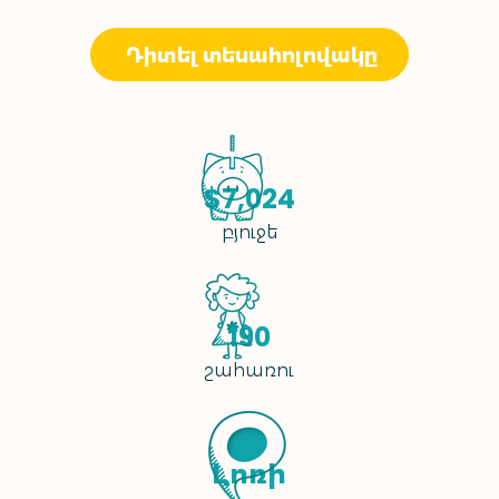
Դիտել տեսահոլովակը
$7,024
բյուջե
190
շահառու
Լոռի