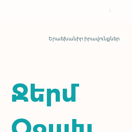
Երաեխանիր իրավունքներ
Ջերմ
Օջախ