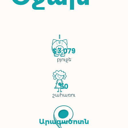
$3,079
բյուջե
50
շահառու
Արագածոտն