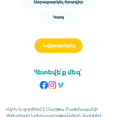
Առրաջարկել ծրագիր
Կապ
Նվիրաբերել
Հետեվե՛ք մեզ՝
«Այո՛»-ն գործում է Մարթա Բաթմասյանի
մեծահոգի նվիրատվությունների շնորհիվ,