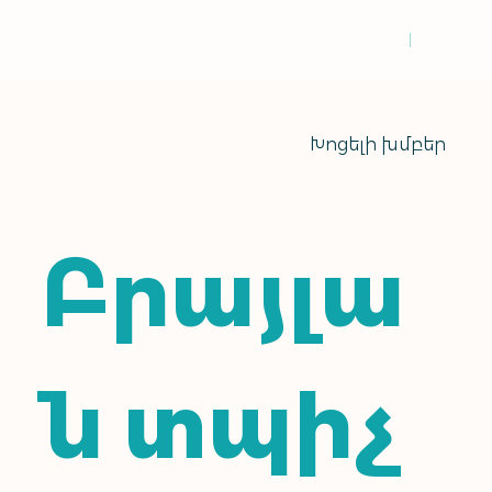
Խոցելի խմբեր
Բրայլա
ն տպիչ