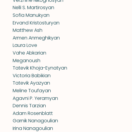
Verzhine Nikoghosyan
Nelli S. Martirosyan
Sofia Manukyan
Ervand Kristosturyan
Matthew Ash
Armen Anmeghikyan
Laura Love
Vahe Abkarian
Meganoush
Tatevik Khoja-Eynatyan
Victoria Babikian
Tatevik Ayazyan
Meline Toufayan
Agavni P. Yeramyan
Dennis Tarzian
Adam Rosenblatt
Garnik Nanagoulian
Irina Nanagoulian