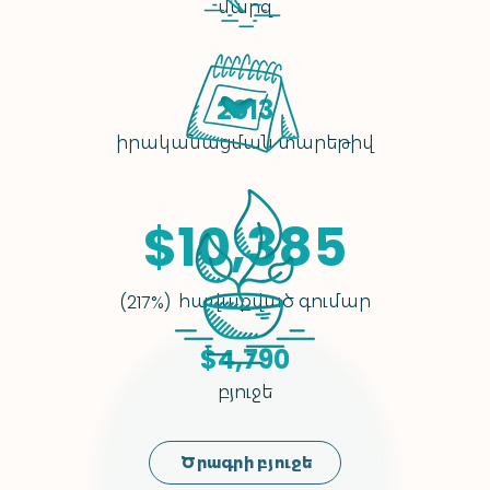
մարզ
2013
իրականացման տարեթիվ
$10,385
հավաքված գումար
(217%)
$4,790
բյուջե
Ծրագրի բյուջե