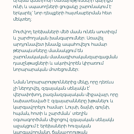
երեխա կենտրոնի ծառայությունների կարիքն 
ունի, և սպասողների ցուցակը շարունակում է 
երկարել` նոր դեպքերի հայտնաբերման հետ 
մեկտեղ։
Բուժվող երեխաների մեծ մասն ունեն աուտիզմ 
և շարժողական խանգարումներ։ Առավել 
արդյունավետ խնամք ապահովելու համար 
թերապևտները մասնակցում են 
շարունակական մասնագիտականզարգացման 
դասընթացների և ակտիվորեն կիրառում 
նորարարական մոտեցումներ։
Նման նորարարություններից մեկը, որը դեռևս 
չի ներդրվել, զգայական սենյակն է՝ 
վերափոխող, բազմազգայական միջավայր, որը 
նախատեսված է զգայարանները խթանելու և 
կարգավորելու համար։ Լույսի, ձայնի, գույնի, 
հպման, հոտի և շարժման` տեղին 
օգտագործման միջոցով զգայական սենյակն 
աջակցում է երեխաների հուզական 
կարգավորմանը, ճանաչողության 