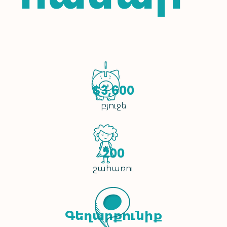
$3,600
բյուջե
200
շահառու
Գեղարքունիք