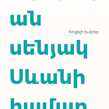
ան
Խոցելի խմբեր
սենյակ
Սևանի
համար