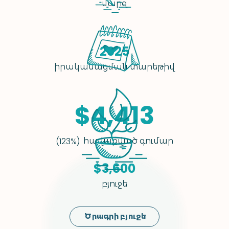
մարզ
2025
իրականացման տարեթիվ
$4,413
հավաքված գումար
(123%)
$3,600
բյուջե
Ծրագրի բյուջե