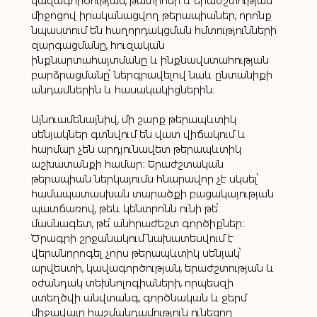
կավագործության, թատրոնի և երաժշտության 
միջոցով իրականացվող թերապիաներ, որոնք 
նպաստում են հաղորդակցման հմտությունների 
զարգացմանը, հուզական 
ինքնարտահայտմանը և ինքնավստահության 
բարձրացմանը՝ ներգրավելով նաև ընտանիքի 
անդամներին և հասակակիցներին։
Այնուամենայնիվ, մի շարք թերապևտիկ 
սենյակներ գտնվում են վատ վիճակում և 
հարմար չեն արդյունավետ թերապևտիկ 
աշխատանքի համար։ Երաժշտական 
թերապիան ներկայումս հնարավոր չէ սկսել՝ 
համապատասխան տարածքի բացակայության 
պատճառով, թեև կենտրոնն ունի թե՛ 
մասնագետ, թե՛ անհրաժեշտ գործիքներ։ 
Ծրագրի շրջանակում նախատեսվում է 
վերանորոգել չորս թերապևտիկ սենյակ՝ 
արվեստի, կավագործության, երաժշտության և 
օժանդակ տեխնոլոգիաների, որպեսզի 
ստեղծվի անվտանգ, գործնական և ջերմ 
միջավայր հաշմանդամություն ունեցող 